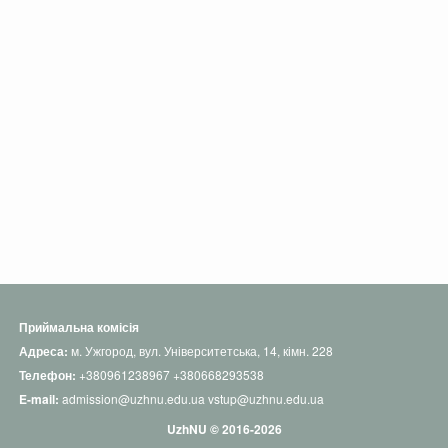
Приймальна комісія
Адреса:
м. Ужгород, вул. Університетська, 14, кімн. 228
Телефон:
+380961238967
+380668293538
E-mail:
admission@uzhnu.edu.ua
vstup@uzhnu.edu.ua
UzhNU © 2016-2026